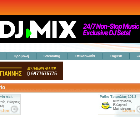
Προβολή
Streaming
Επικοινωνία
English
2
ία
Ράδιο Τριφυλίας 101.3
ία 93.6
Κυπαρισσία
,
σία
,
Ειδήσεις
Ελληνικά
ική
Mainstream